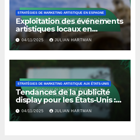
STRATÉGIES DE MARKETING ARTISTIQUE EN ESPAGNE
Exploitation des événements
artistiques locaux en
Espagne : parrainages,
04/11/2025
JULIAN HARTMAN
réseautage et visibilité de la
marque
STRATÉGIES DE MARKETING ARTISTIQUE AUX ÉTATS-UNIS
Tendances de la publicité
display pour les États-Unis :
Ciblage d’audience, attrait
04/11/2025
JULIAN HARTMAN
visuel