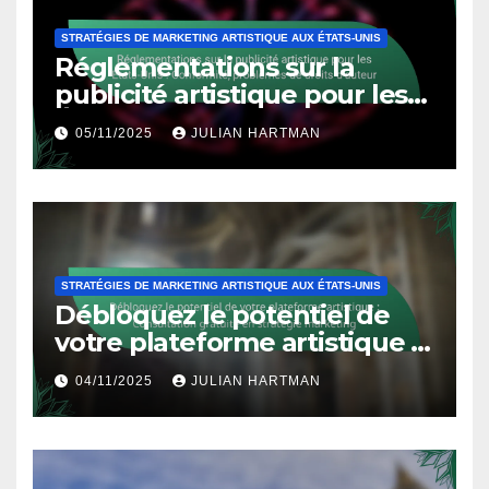
STRATÉGIES DE MARKETING ARTISTIQUE AUX ÉTATS-UNIS
Réglementations sur la
publicité artistique pour les
États-Unis : Conformité,
05/11/2025
JULIAN HARTMAN
problèmes de droits d’auteur
STRATÉGIES DE MARKETING ARTISTIQUE AUX ÉTATS-UNIS
Débloquez le potentiel de
votre plateforme artistique :
Consultation gratuite en
04/11/2025
JULIAN HARTMAN
stratégie marketing