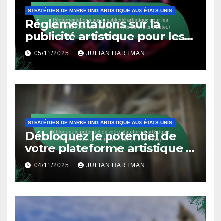
STRATÉGIES DE MARKETING ARTISTIQUE AUX ÉTATS-UNIS
Réglementations sur la
publicité artistique pour les
États-Unis : Conformité,
05/11/2025
JULIAN HARTMAN
problèmes de droits d’auteur
STRATÉGIES DE MARKETING ARTISTIQUE AUX ÉTATS-UNIS
Débloquez le potentiel de
votre plateforme artistique :
Consultation gratuite en
04/11/2025
JULIAN HARTMAN
stratégie marketing