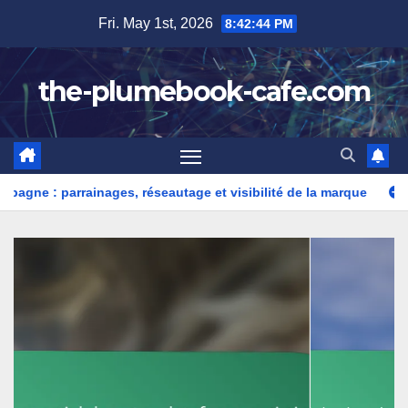
Skip
Fri. May 1st, 2026
8:42:45 PM
to
content
the-plumebook-cafe.com
inages, réseautage et visibilité de la marque
Tendances de l