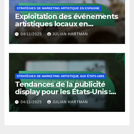
STRATÉGIES DE MARKETING ARTISTIQUE EN ESPAGNE
Exploitation des événements
artistiques locaux en
Espagne : parrainages,
04/11/2025
JULIAN HARTMAN
réseautage et visibilité de la
marque
STRATÉGIES DE MARKETING ARTISTIQUE AUX ÉTATS-UNIS
Tendances de la publicité
display pour les États-Unis :
Ciblage d’audience, attrait
04/11/2025
JULIAN HARTMAN
visuel