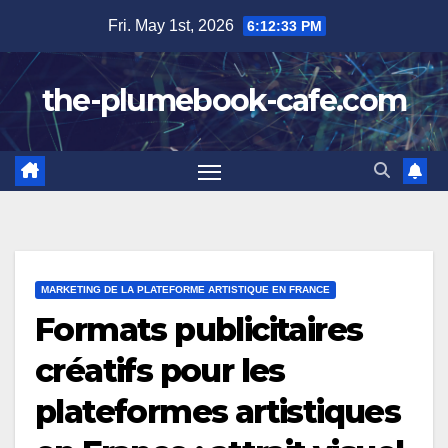
Skip
Fri. May 1st, 2026
6:12:35 PM
to
content
the-plumebook-cafe.com
MARKETING DE LA PLATEFORME ARTISTIQUE EN FRANCE
Formats publicitaires
créatifs pour les
plateformes artistiques