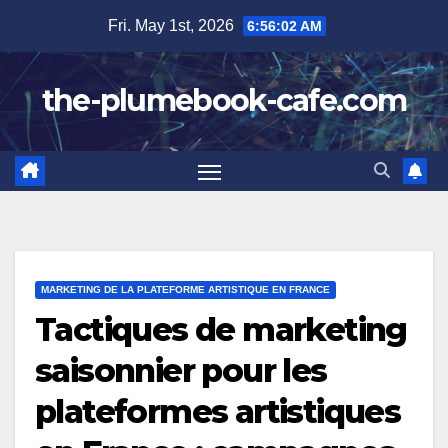
Skip
Fri. May 1st, 2026
6:56:03 AM
to
content
the-plumebook-cafe.com
MARKETING DE LA PLATEFORME ARTISTIQUE EN FRANCE
Tactiques de marketing
saisonnier pour les
plateformes artistiques