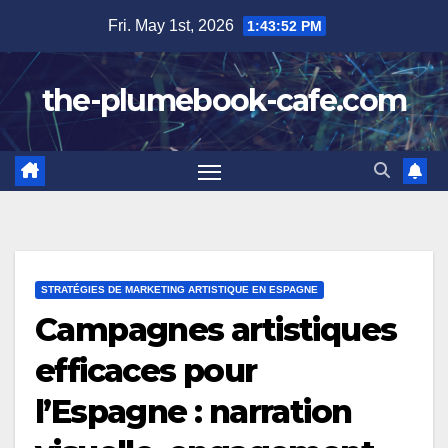
Skip
Fri. May 1st, 2026
1:43:53 PM
to
content
the-plumebook-cafe.com
STRATÉGIES DE MARKETING ARTISTIQUE EN ESPAGNE
Campagnes artistiques
efficaces pour
l’Espagne : narration