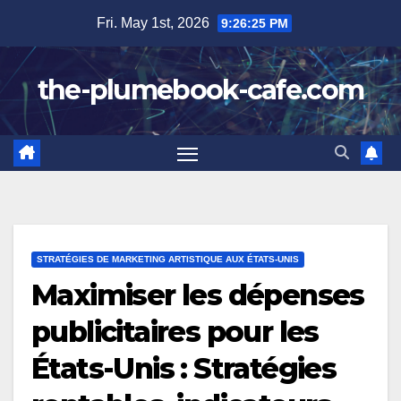
Skip
Fri. May 1st, 2026
9:26:26 PM
to
content
the-plumebook-cafe.com
STRATÉGIES DE MARKETING ARTISTIQUE AUX ÉTATS-UNIS
Maximiser les dépenses
publicitaires pour les
États-Unis : Stratégies