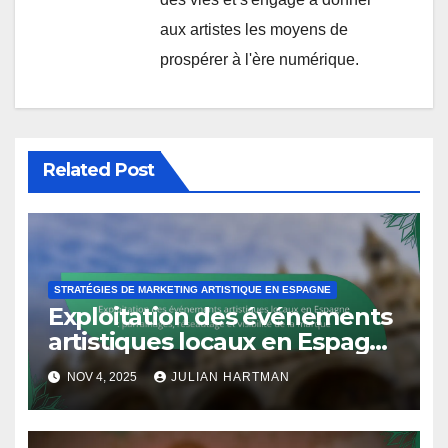
aux artistes les moyens de
prospérer à l'ère numérique.
Related Post
STRATÉGIES DE MARKETING ARTISTIQUE EN ESPAGNE
Exploitation des événements
artistiques locaux en Espagne
: parrainages, réseautage et
NOV 4, 2025
JULIAN HARTMAN
visibilité de la marque