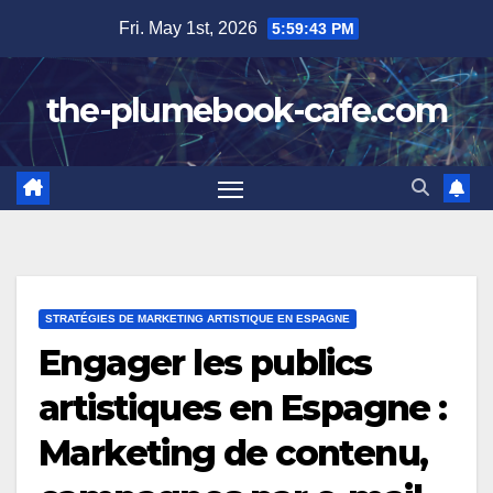
Skip
Fri. May 1st, 2026
5:59:44 PM
to
content
the-plumebook-cafe.com
STRATÉGIES DE MARKETING ARTISTIQUE EN ESPAGNE
Engager les publics
artistiques en Espagne :
Marketing de contenu,