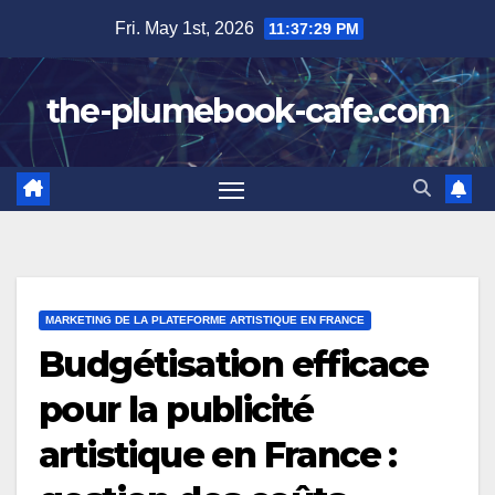
Skip
Fri. May 1st, 2026
11:37:30 PM
to
content
the-plumebook-cafe.com
MARKETING DE LA PLATEFORME ARTISTIQUE EN FRANCE
Budgétisation efficace
pour la publicité
artistique en France :